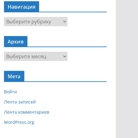
Навигация
Н
а
в
Архив
и
г
А
а
р
ц
х
и
Мета
и
я
в
Войти
Лента записей
Лента комментариев
WordPress.org