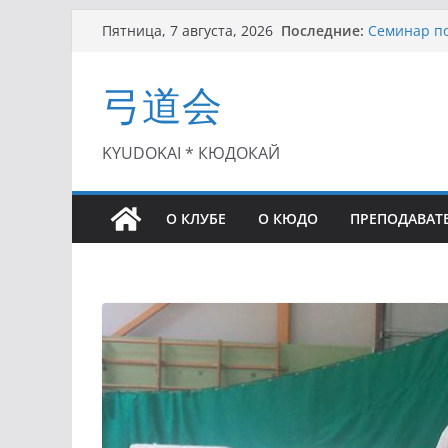
Перейти
Последние:
Семинар по
Пятница, 7 августа, 2026
к
Чемпионат 
II этап Куб
содержимому
弓道会
(01.08.2021)
II Кубок П
(25.07.2021)
I этап Кубк
KYUDOKAI * КЮДОКАЙ
(27.06.2021)
О КЛУБЕ
О КЮДО
ПРЕПОДАВАТ