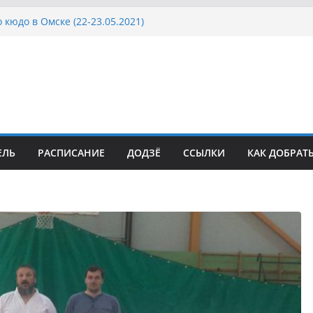
 кюдо в Омске (22-23.05.2021)
Росcии, Дёмино (2-5.09.2021)
ка Московской области по Кюдо /Сейдокан III
осла Японии в России по Кюдо, Орёл
а Московской области по Кюдо /Сейдокан II
ЕЛЬ
РАСПИСАНИЕ
ДОДЗЁ
ССЫЛКИ
КАК ДОБРАТ