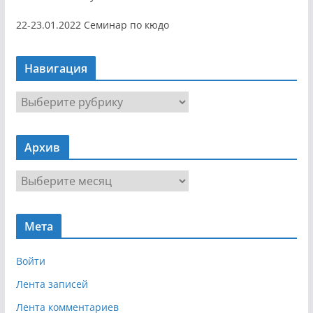
22-23.01.2022 Семинар по кюдо
Навигация
Н
а
в
Архив
и
г
А
а
р
ц
х
и
Мета
и
я
в
Войти
Лента записей
Лента комментариев