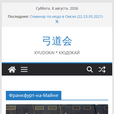
Перейти
Суббота, 8 августа, 2026
к
Последние:
Семинар по кюдо в Омске (22-23.05.2021)
содержимому
Чемпионат Росcии, Дёмино (2-5.09.2021)
II этап Кубка Московской области по Кюдо
/Сейдокан III (01.08.2021)
弓道会
II Кубок Посла Японии в России по Кюдо,
Орёл (25.07.2021)
I этап Кубка Московской области по Кюдо /
Сейдокан II (27.06.2021)
KYUDOKAI * КЮДОКАЙ
Франкфурт-на-Майне