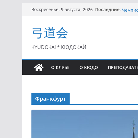
Перейти
Семинар
Последние:
Воскресенье, 9 августа, 2026
Чемпион
к
II этап
содержимому
(01.08.
弓道会
II Кубо
(25.07.
I этап 
KYUDOKAI * КЮДОКАЙ
(27.06.
О КЛУБЕ
О КЮДО
ПРЕПОДАВАТ
Франкфурт