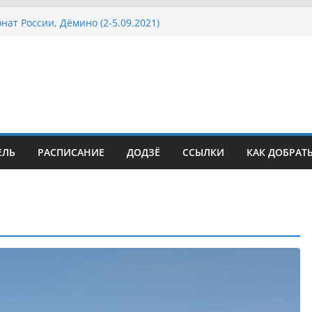
 по кюдо в Омске (22-23.05.2021)
ат Росcии, Дёмино (2-5.09.2021)
 Кубка Московской области по Кюдо /Сейдокан III
2021)
к Посла Японии в России по Кюдо, Орёл
2021)
Кубка Московской области по Кюдо /Сейдокан II
2021)
ЕЛЬ
РАСПИСАНИЕ
ДОДЗЁ
ССЫЛКИ
КАК ДОБРАТ