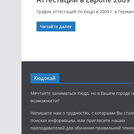
График аттестаций по Кюдо в 2009 г. в Герма
Читайте далее
Кюдокай
Мечтаете заниматься Кюдо, но в Вашем городе н
возможности?
Напишите нам о трудностях, с которыми Вы стал
поисках информации, или пригласите наших
преподавателей для обучения правильной техни