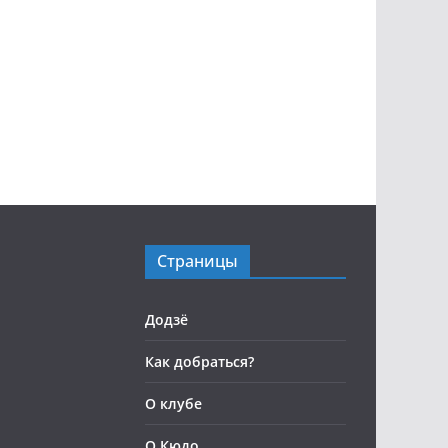
Страницы
Додзё
Как добраться?
О клубе
О Кюдо