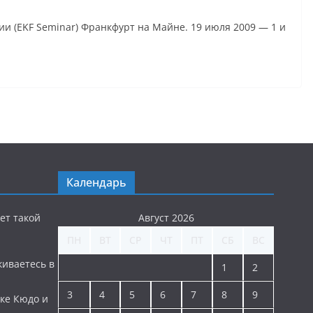
нии (EKF Seminar) Франкфурт на Майне. 19 июля 2009 — 1 и
Календарь
ет такой
Август 2026
ПН
ВТ
СР
ЧТ
ПТ
СБ
ВС
киваетесь в
1
2
3
4
5
6
7
8
9
ке Кюдо и