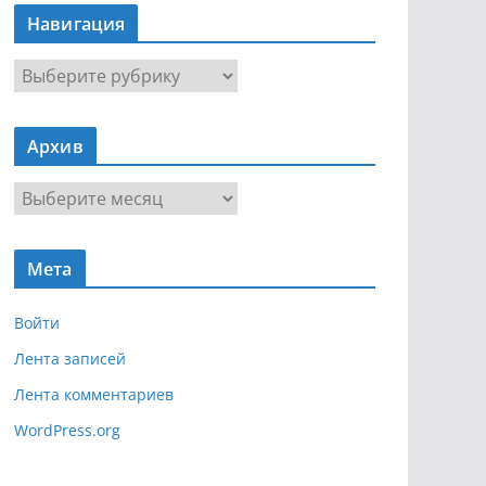
Навигация
Н
а
в
Архив
и
г
А
а
р
ц
х
и
Мета
и
я
в
Войти
Лента записей
Лента комментариев
WordPress.org