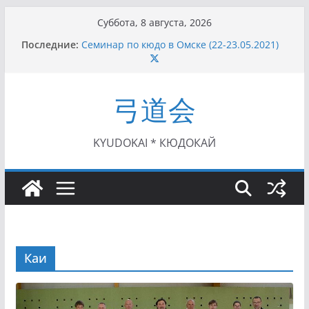
Перейти
Суббота, 8 августа, 2026
к
Последние:
Семинар по кюдо в Омске (22-23.05.2021)
содержимому
Чемпионат Росcии, Дёмино (2-5.09.2021)
II этап Кубка Московской области по Кюдо
/Сейдокан III (01.08.2021)
弓道会
II Кубок Посла Японии в России по Кюдо,
Орёл (25.07.2021)
I этап Кубка Московской области по Кюдо /
Сейдокан II (27.06.2021)
KYUDOKAI * КЮДОКАЙ
Каи