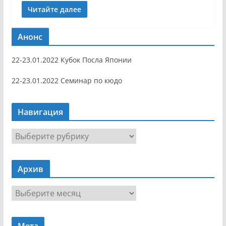
Читайте далее
Анонс
22-23.01.2022 Кубок Посла Японии
22-23.01.2022 Семинар по кюдо
Навигация
Н
а
в
Архив
и
г
А
а
р
ц
х
и