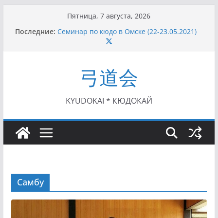
Перейти
Пятница, 7 августа, 2026
к
Последние:
Семинар по кюдо в Омске (22-23.05.2021)
содержимому
Чемпионат Росcии, Дёмино (2-5.09.2021)
II этап Кубка Московской области по Кюдо
/Сейдокан III (01.08.2021)
弓道会
II Кубок Посла Японии в России по Кюдо,
Орёл (25.07.2021)
I этап Кубка Московской области по Кюдо /
Сейдокан II (27.06.2021)
KYUDOKAI * КЮДОКАЙ
Самбу