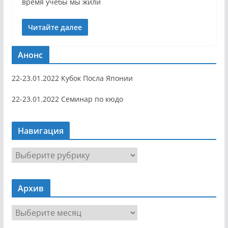
время учебы мы жили
Читайте далее
Анонс
22-23.01.2022 Кубок Посла Японии
22-23.01.2022 Семинар по кюдо
Навигация
Н
а
в
Архив
и
г
А
а
р