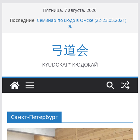
Перейти
Пятница, 7 августа, 2026
к
Последние:
Семинар по кюдо в Омске (22-23.05.2021)
содержимому
Чемпионат Росcии, Дёмино (2-5.09.2021)
II этап Кубка Московской области по Кюдо
/Сейдокан III (01.08.2021)
弓道会
II Кубок Посла Японии в России по Кюдо,
Орёл (25.07.2021)
I этап Кубка Московской области по Кюдо /
Сейдокан II (27.06.2021)
KYUDOKAI * КЮДОКАЙ
Санкт-Петербург