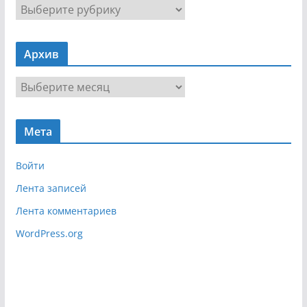
Н
а
в
Архив
и
г
А
а
р
ц
х
и
Мета
и
я
в
Войти
Лента записей
Лента комментариев
WordPress.org