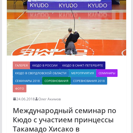
ГАЛЕРЕЯ
КЮДО В РОССИИ
КЮДО В САНКТ-ПЕТЕРБУРГЕ
КЮДО В СВЕРДЛОВСКОЙ ОБЛАСТИ
МЕРОПРИЯТИЯ
СЕМИНАРЫ
СЕМИНАРЫ 2018
СОРЕВНОВАНИЯ
СОРЕВНОВАНИЯ 2018
ФОТО
24.06.2018
Олег Акимов
Международный семинар по
Кюдо с участием принцессы
Такамадо Хисако в