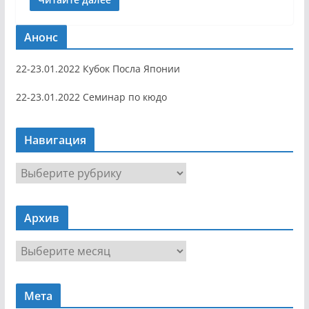
Анонс
22-23.01.2022 Кубок Посла Японии
22-23.01.2022 Семинар по кюдо
Навигация
Н
а
в
Архив
и
г
А
а
р
ц
х
и
Мета
и
я