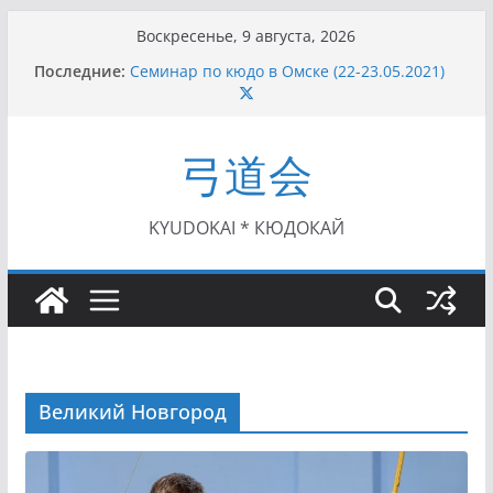
Перейти
Воскресенье, 9 августа, 2026
к
Последние:
Семинар по кюдо в Омске (22-23.05.2021)
содержимому
Чемпионат Росcии, Дёмино (2-5.09.2021)
II этап Кубка Московской области по Кюдо
/Сейдокан III (01.08.2021)
弓道会
II Кубок Посла Японии в России по Кюдо,
Орёл (25.07.2021)
I этап Кубка Московской области по Кюдо /
Сейдокан II (27.06.2021)
KYUDOKAI * КЮДОКАЙ
Великий Новгород