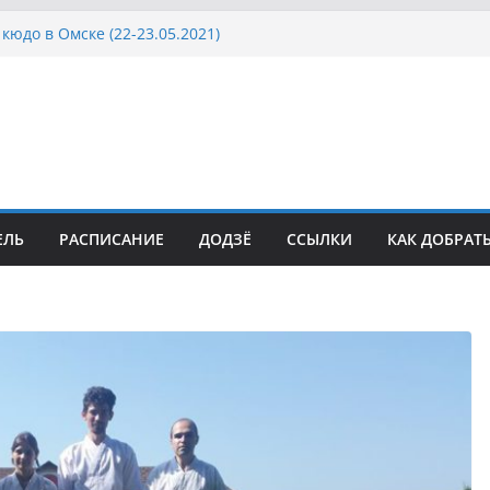
кюдо в Омске (22-23.05.2021)
осcии, Дёмино (2-5.09.2021)
ка Московской области по Кюдо /Сейдокан III
сла Японии в России по Кюдо, Орёл
а Московской области по Кюдо /Сейдокан II
ЕЛЬ
РАСПИСАНИЕ
ДОДЗЁ
ССЫЛКИ
КАК ДОБРАТ