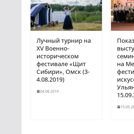
Лучный турнир на
Пока
XV Военно-
выст
историческом
семи
фестивале «Щит
на М
Сибири», Омск (3-
фест
4.08.2019)
искус
Ульян
04.08.2019
15.09.
15.09.2