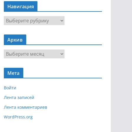
Навигация
Н
а
в
Архив
и
г
А
а
р
ц
х
и
Мета
и
я
в
Войти
Лента записей
Лента комментариев
WordPress.org