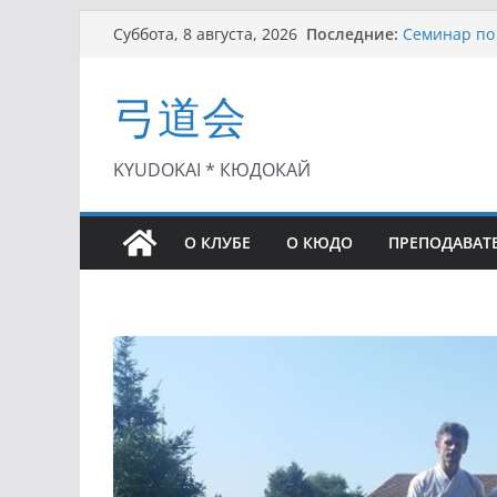
Перейти
Последние:
Семинар по 
Суббота, 8 августа, 2026
к
Чемпионат Р
II этап Куб
содержимому
弓道会
(01.08.2021)
II Кубок По
(25.07.2021)
I этап Кубк
KYUDOKAI * КЮДОКАЙ
(27.06.2021)
О КЛУБЕ
О КЮДО
ПРЕПОДАВАТ