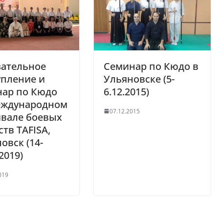
зательное
Семинар по Кюдо в
упление и
Ульяновске (5-
нар по Кюдо
6.12.2015)
еждународном
07.12.2015
ивале боевых
ств TAFISA,
овск (14-
2019)
019