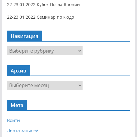
22-23.01.2022 Кубок Посла Японии
22-23.01.2022 Семинар по кюдо
Навигация
Н
а
в
Архив
и
г
А
а
р
ц
х
и
Мета
и
я
в
Войти
Лента записей