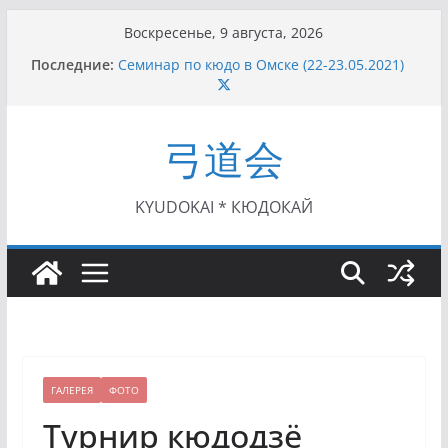
Перейти
Воскресенье, 9 августа, 2026
к
Последние:
Семинар по кюдо в Омске (22-23.05.2021)
содержимому
Чемпионат Росcии, Дёмино (2-5.09.2021)
II этап Кубка Московской области по Кюдо
/Сейдокан III (01.08.2021)
弓道会
II Кубок Посла Японии в России по Кюдо,
Орёл (25.07.2021)
I этап Кубка Московской области по Кюдо /
Сейдокан II (27.06.2021)
KYUDOKAI * КЮДОКАЙ
ГАЛЕРЕЯ
ФОТО
Турнир кюдодзё