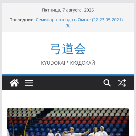
Перейти
Пятница, 7 августа, 2026
к
Последние:
Семинар по кюдо в Омске (22-23.05.2021)
содержимому
Чемпионат Росcии, Дёмино (2-5.09.2021)
II этап Кубка Московской области по Кюдо
/Сейдокан III (01.08.2021)
弓道会
II Кубок Посла Японии в России по Кюдо,
Орёл (25.07.2021)
I этап Кубка Московской области по Кюдо /
Сейдокан II (27.06.2021)
KYUDOKAI * КЮДОКАЙ