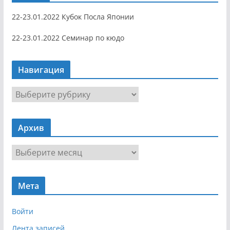
22-23.01.2022 Кубок Посла Японии
22-23.01.2022 Семинар по кюдо
Навигация
Н
а
в
Архив
и
г
А
а
р
ц
х
и
Мета
и
я
в
Войти
Лента записей