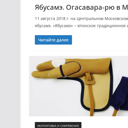
Ябусамэ. Огасавара-рю в Мо
11 августа 2018 г. на Центральном Московск
ябусамэ. «Ябусамэ» − японское традиционное 
Читайте далее
ЭКИПИРОВКА И СНАРЯЖЕНИЕ