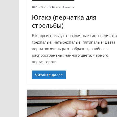
25.09.2009
Олег Акимов
Югакэ (перчатка для
стрельбы)
В Кюдо используют различные типы перчаток
трехпалые; четырехпалые; пятипалые; Цвета
перчаток очень разнообразны, наиболее
распространены: чайного цвета; черного
цвета; серого
Читайте далее