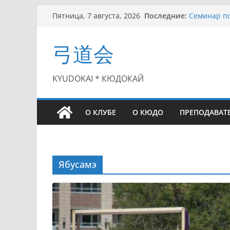
Перейти
Последние:
Семинар по
Пятница, 7 августа, 2026
к
Чемпионат 
II этап Куб
содержимому
弓道会
(01.08.2021)
II Кубок П
(25.07.2021)
I этап Кубк
KYUDOKAI * КЮДОКАЙ
(27.06.2021)
О КЛУБЕ
О КЮДО
ПРЕПОДАВАТ
Ябусамэ