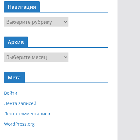
Навигация
Н
а
в
Архив
и
г
А
а
р
ц
х
и
Мета
и
я
в
Войти
Лента записей
Лента комментариев
WordPress.org