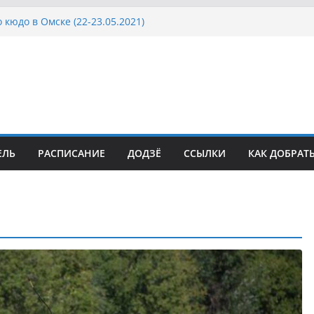
 кюдо в Омске (22-23.05.2021)
Росcии, Дёмино (2-5.09.2021)
ка Московской области по Кюдо /Сейдокан III
осла Японии в России по Кюдо, Орёл
а Московской области по Кюдо /Сейдокан II
ЕЛЬ
РАСПИСАНИЕ
ДОДЗЁ
ССЫЛКИ
КАК ДОБРАТ