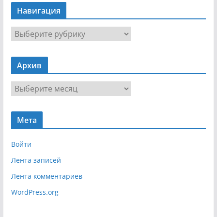
Навигация
Н
а
в
Архив
и
г
А
а
р
ц
х
и
Мета
и
я
в
Войти
Лента записей
Лента комментариев
WordPress.org