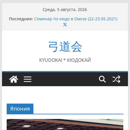
Перейти
Среда, 5 августа, 2026
к
Последние:
Семинар по кюдо в Омске (22-23.05.2021)
содержимому
Чемпионат Росcии, Дёмино (2-5.09.2021)
II этап Кубка Московской области по Кюдо
/Сейдокан III (01.08.2021)
弓道会
II Кубок Посла Японии в России по Кюдо,
Орёл (25.07.2021)
I этап Кубка Московской области по Кюдо /
Сейдокан II (27.06.2021)
KYUDOKAI * КЮДОКАЙ
Япония