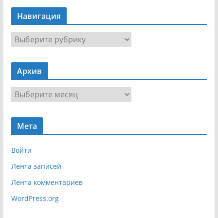
Навигация
Н
а
в
Архив
и
г
А
а
р
ц
х
и
Мета
и
я
в
Войти
Лента записей
Лента комментариев
WordPress.org