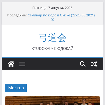
Перейти
Пятница, 7 августа, 2026
I этап Кубка Московской области по Кюдо /
к
Последние:
Сейдокан II (27.06.2021)
содержимому
Семинар по кюдо в Омске (22-23.05.2021)
Чемпионат Росcии, Дёмино (2-5.09.2021)
II этап Кубка Московской области по Кюдо
弓道会
/Сейдокан III (01.08.2021)
II Кубок Посла Японии в России по Кюдо,
Орёл (25.07.2021)
KYUDOKAI * КЮДОКАЙ
Москва