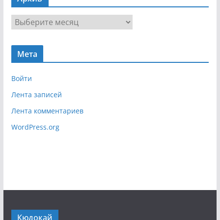
и
г
А
а
р
ц
х
и
Мета
и
я
в
Войти
Лента записей
Лента комментариев
WordPress.org
Кюдокай