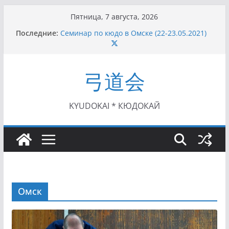
Перейти
Пятница, 7 августа, 2026
к
I этап Кубка Московской области по Кюдо /
Последние:
содержимому
Сейдокан II (27.06.2021)
Семинар по кюдо в Омске (22-23.05.2021)
Чемпионат Росcии, Дёмино (2-5.09.2021)
弓道会
II этап Кубка Московской области по Кюдо
/Сейдокан III (01.08.2021)
II Кубок Посла Японии в России по Кюдо,
Орёл (25.07.2021)
KYUDOKAI * КЮДОКАЙ
Омск